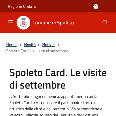
Salta al contenuto principale
Regione Umbria
Comune di Spoleto
Home
>
Novità
>
Notizie
>
Spoleto Card. Le visite di settembre
Spoleto Card. Le visite
di settembre
A Settembre, ogni domenica, appuntamenti con la
Spoleto Card per conoscere il patrimonio storico e
artistico della città e del territorio. Visite tematiche a
Palazzo Collicola, Museo del Tessuto e del Costume,