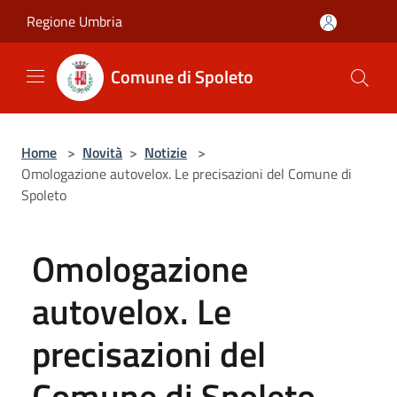
Salta al contenuto principale
Regione Umbria
Comune di Spoleto
Home
>
Novità
>
Notizie
>
Omologazione autovelox. Le precisazioni del Comune di
Spoleto
Omologazione
autovelox. Le
precisazioni del
Comune di Spoleto