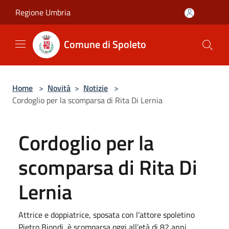
Salta al contenuto principale
Regione Umbria
Comune di Spoleto
Home
>
Novità
>
Notizie
>
Cordoglio per la scomparsa di Rita Di Lernia
Cordoglio per la
scomparsa di Rita Di
Lernia
Attrice e doppiatrice, sposata con l’attore spoletino
Pietro Biondi, è scomparsa oggi all’età di 82 anni