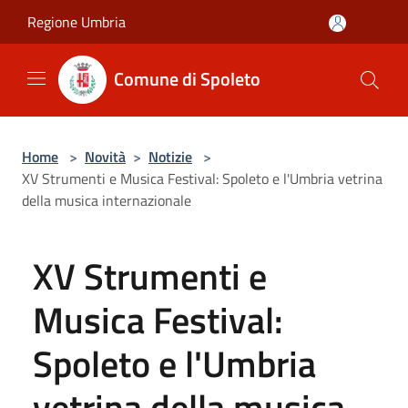
Salta al contenuto principale
Regione Umbria
Comune di Spoleto
Home
>
Novità
>
Notizie
>
XV Strumenti e Musica Festival: Spoleto e l'Umbria vetrina
della musica internazionale
XV Strumenti e
Musica Festival:
Spoleto e l'Umbria
vetrina della musica