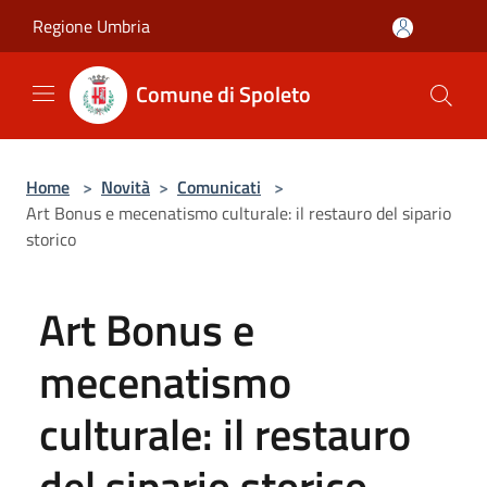
Salta al contenuto principale
Regione Umbria
Comune di Spoleto
Home
>
Novità
>
Comunicati
>
Art Bonus e mecenatismo culturale: il restauro del sipario
storico
Art Bonus e
mecenatismo
culturale: il restauro
del sipario storico