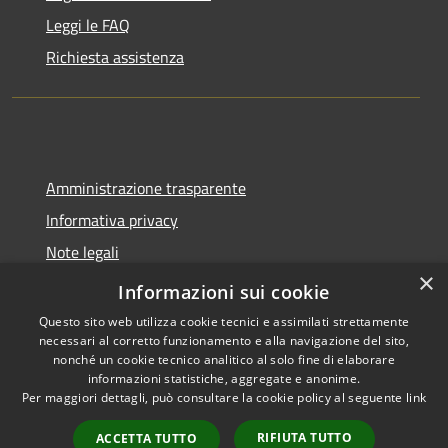
Leggi le FAQ
Richiesta assistenza
Amministrazione trasparente
Informativa privacy
Note legali
×
Dichiarazione di accessibilità
Informazioni sui cookie
Questo sito web utilizza cookie tecnici e assimilati strettamente
necessari al corretto funzionamento e alla navigazione del sito,
nonché un cookie tecnico analitico al solo fine di elaborare
informazioni statistiche, aggregate e anonime.
RSS
Copyright © 2026 • Comune di
Per maggiori dettagli, può consultare la cookie policy al seguente
link
Accessibilità
Spoleto • Powered by
Privacy
Municipium
Accesso
•
RIFIUTA TUTTO
ACCETTA TUTTO