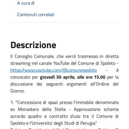
A cura di
Contenuti correlati
Descrizione
Il Consiglio Comunale, che verrà trasmesso in diretta
streaming nel canale YouTube del Comune di Spoleto -
https://www.youtube.com/@comunespoleto
- è
convocato per
giovedì 30 aprile, alle ore 15.00
per la
discussione dei seguenti argomenti all'Ordine del
Giorno:
1. “Concessione di spazi presso l’immobile denominato
ex
M
onastero della
S
tella -
A
pprovazione schema
accordo quadro e contratto d’uso tra il
C
omune di
S
poleto e l’
U
niversita’ degli
S
tudi di
P
erugia”