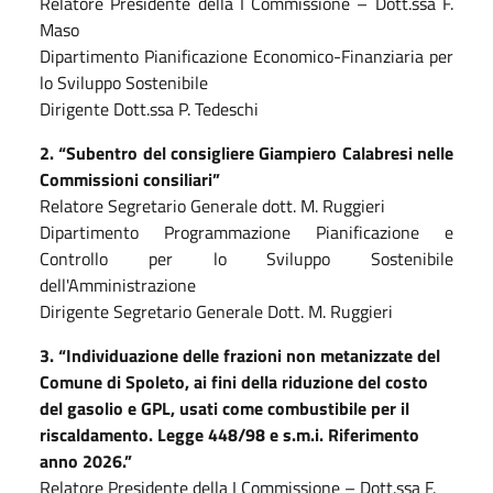
Relatore Presidente della
I
Commissione –
Dott.ss
a
F.
Maso
Dipartimento Pianificazione Economico-Finanziaria per
lo Sviluppo Sostenibile
Dirigente
Dott.ssa P. Tedeschi
2.
“Subentro del consigliere
G
iampiero
C
alabresi nelle
C
ommissioni consiliari”
Relatore Segretario Generale dott. M. Ruggieri
Dipartimento Programmazione Pianificazione e
Controllo per lo Sviluppo Sostenibile
dell'Amministrazione
Dirigente Segretario Generale Dott. M. Ruggieri
3. “
Individuazione
delle frazioni non metanizzate del
Comune di Spoleto, ai fini della riduzione del costo
del gasolio e GPL, usati come combustibile per il
riscaldamento. Legge 448/98 e s.m.i. Riferimento
anno 2026.”
Relatore Presidente della
I
Commissione –
Dott.ss
a
F.