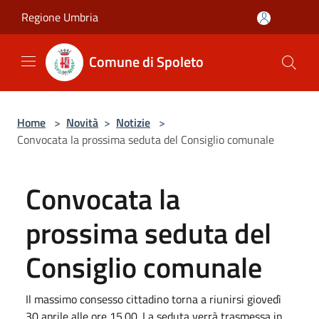
Salta al contenuto principale
Regione Umbria
Comune di Spoleto
Home
>
Novità
>
Notizie
>
Convocata la prossima seduta del Consiglio comunale
Convocata la
prossima seduta del
Consiglio comunale
Il massimo consesso cittadino torna a riunirsi giovedì
30 aprile alle ore 15.00. La seduta verrà trasmessa in