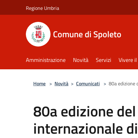
Salta al contenuto principale
Regione Umbria
Comune di Spoleto
Amministrazione
Novità
Servizi
Vivere 
Home
>
Novità
>
Comunicati
>
80a edizione 
80a edizione de
internazionale di