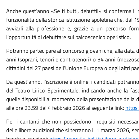
Anche quest’anno «Se ti butti, debutti!» si conferma il 
funzionalità della storica istituzione spoletina che, dal
avviarli alla professione e, grazie a un percorso for
l’opportunità di debuttare sul palcoscenico operistico.
Potranno partecipare al concorso giovani che, alla data
anni (soprani, tenori e controtenori) o 34 anni (mezzosop
cittadini dei 27 paesi dell’Unione Europea o degli altri pa
Da quest'anno, l’iscrizione è online: i candidati potran
del Teatro Lirico Sperimentale, indicando anche la fasc
quelle disponibili al momento della presentazione della 
alle ore 23.59 del 4 febbraio 2026 al seguente link:
https
Per i cantanti che non possiedono i requisiti necessar
delle libere audizioni che si terranno il 1 marzo 2026, s
bando e iscrizioni:
https://www.tls-belli.it/libere-audizio