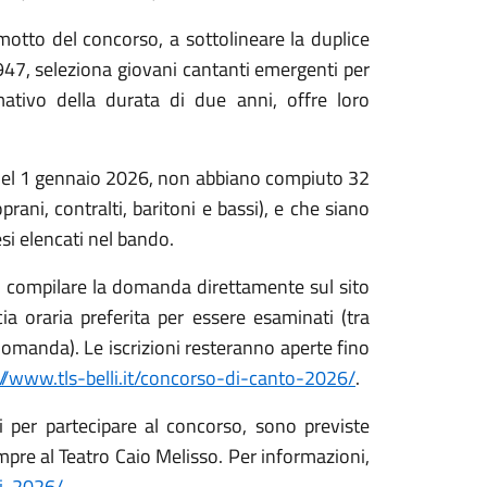
motto del concorso, a sottolineare la duplice
 1947, seleziona giovani cantanti emergenti per
mativo della durata di due anni, offre loro
 del 1 gennaio 2026, non abbiano compiuto 32
rani, contralti, baritoni e bassi), e che siano
esi elencati nel bando.
no compilare la domanda direttamente sul sito
ia oraria preferita per essere esaminati (tra
domanda). Le iscrizioni resteranno aperte fino
://www.tls-belli.it/concorso-di-canto-2026/
.
i per partecipare al concorso, sono previste
empre al Teatro Caio Melisso. Per informazioni,
ni-2026/
.