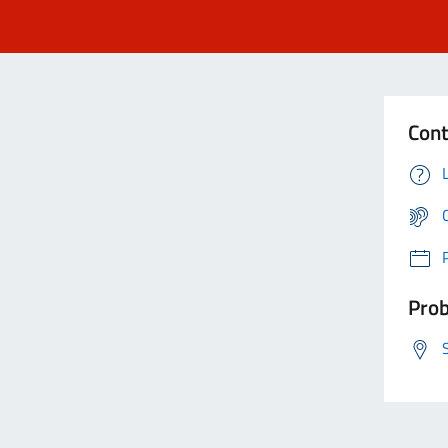
Cont
Prob