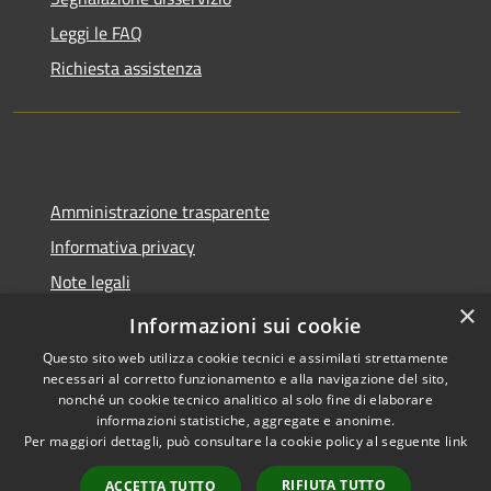
Leggi le FAQ
Richiesta assistenza
Amministrazione trasparente
Informativa privacy
Note legali
×
Dichiarazione di accessibilità
Informazioni sui cookie
Questo sito web utilizza cookie tecnici e assimilati strettamente
necessari al corretto funzionamento e alla navigazione del sito,
nonché un cookie tecnico analitico al solo fine di elaborare
informazioni statistiche, aggregate e anonime.
RSS
Copyright © 2026 • Comune di
Per maggiori dettagli, può consultare la cookie policy al seguente
link
Accessibilità
Spoleto • Powered by
Privacy
Municipium
Accesso
•
RIFIUTA TUTTO
ACCETTA TUTTO