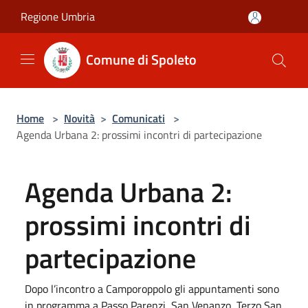
Salta al contenuto principale
Regione Umbria
Comune di Spoleto
Home
>
Novità
>
Comunicati
>
Agenda Urbana 2: prossimi incontri di partecipazione
Agenda Urbana 2:
prossimi incontri di
partecipazione
Dopo l’incontro a Camporoppolo gli appuntamenti sono
in programma a Passo Parenzi, San Venanzo, Terzo San