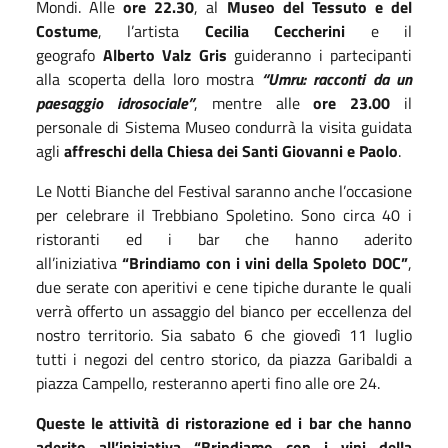
Mondi. Alle
ore 22.30
, al
Museo del Tessuto e del
Costume
, l’artista
Cecilia Ceccherini
e il
geografo
Alberto Valz Gris
guideranno i partecipanti
alla scoperta della loro mostra
“Umru: racconti da un
paesaggio idrosociale”
, mentre alle
ore 23.00
il
personale di Sistema Museo condurrà la visita guidata
agli
affreschi della Chiesa dei Santi Giovanni e Paolo
.
Le Notti Bianche del Festival saranno anche l’occasione
per celebrare il Trebbiano Spoletino. Sono circa 40 i
ristoranti ed i bar che hanno aderito
all’iniziativa
“Brindiamo con i vini della Spoleto DOC”
,
due serate con aperitivi e cene tipiche durante le quali
verrà offerto un assaggio del bianco per eccellenza del
nostro territorio. Sia sabato 6 che giovedì 11 luglio
tutti i negozi del centro storico, da piazza Garibaldi a
piazza Campello, resteranno aperti fino alle ore 24.
Queste le attività di ristorazione ed i bar che hanno
aderito all’iniziativa “Brindiamo con i vini della