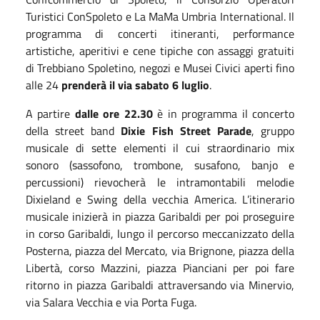
Turistici ConSpoleto e La MaMa Umbria International. Il
programma di concerti itineranti, performance
artistiche, aperitivi e cene tipiche con assaggi gratuiti
di Trebbiano Spoletino, negozi e Musei Civici aperti fino
alle 24
prenderà il via sabato 6 luglio
.
A partire
dalle ore 22.30
è in programma il concerto
della street band
Dixie Fish Street Parade
, gruppo
musicale di sette elementi il cui straordinario mix
sonoro (sassofono, trombone, susafono, banjo e
percussioni) rievocherà le intramontabili melodie
Dixieland e Swing della vecchia America. L’itinerario
musicale inizierà in piazza Garibaldi per poi proseguire
in corso Garibaldi, lungo il percorso meccanizzato della
Posterna, piazza del Mercato, via Brignone, piazza della
Libertà, corso Mazzini, piazza Pianciani per poi fare
ritorno in piazza Garibaldi attraversando via Minervio,
via Salara Vecchia e via Porta Fuga.