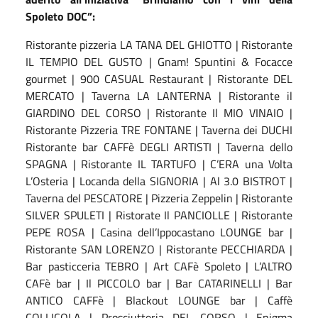
Spoleto DOC”:
Ristorante pizzeria LA TANA DEL GHIOTTO | Ristorante
IL TEMPIO DEL GUSTO | Gnam! Spuntini & Focacce
gourmet | 900 CASUAL Restaurant | Ristorante DEL
MERCATO | Taverna LA LANTERNA | Ristorante il
GIARDINO DEL CORSO | Ristorante Il MIO VINAIO |
Ristorante Pizzeria TRE FONTANE | Taverna dei DUCHI
Ristorante bar CAFFè DEGLI ARTISTI | Taverna dello
SPAGNA | Ristorante IL TARTUFO | C’ERA una Volta
L’Osteria | Locanda della SIGNORIA | Al 3.0 BISTROT |
Taverna del PESCATORE | Pizzeria Zeppelin | Ristorante
SILVER SPULETI | Ristorate Il PANCIOLLE | Ristorante
PEPE ROSA | Casina dell’Ippocastano LOUNGE bar |
Ristorante SAN LORENZO | Ristorante PECCHIARDA |
Bar pasticceria TEBRO | Art CAFè Spoleto | L’ALTRO
CAFè bar | Il PICCOLO bar | Bar CATARINELLI | Bar
ANTICO CAFFè | Blackout LOUNGE bar | Caffè
COLLICOLA | Prosciutteria DEL CORSO | Enigma