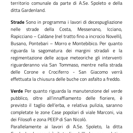
territorio comunale da parte di
A.Se. Spoleto
e della
ditta Gardenland
.
Strade
Sono in programma i lavori di decespugliazione
nelle strade d
ella Costa, Messenano, Icciano,
Rapicciano – Caldane (nel tratto fi
no a incrocio Novelli),
Busano,
Pontebari – Morro e Montebibico.
Per quanto
riguarda la sagomatura dei margini stradali e la
regimentazione delle acque meteoriche gli interventi
riguarderanno v
ia San Tommaso, ment
re nella strada
delle Corone e Crociferro - San Giacomo verrà
effettuata la chiusura delle buche con asfalto a freddo.
Verde
Per quanto riguarda la manutenzione del verde
pubblico, oltre all’innaffiamento delle fioriere, è
previsto il taglio dell’erba, e relativa pulizia,
saranno
completate le
zon
e
Case popolari di via
le
Marconi, via
dei Filosofi e zona PEEP di San Nicolò.
Parallelamente ai lavori di A.Se. Spoleto, la ditta