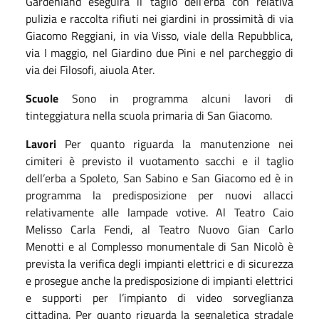
Gardenland eseguirà il taglio dell’erba con relativa
pulizia e raccolta rifiuti
nei giardini in prossimità di via
Giacomo Reggiani, in via Visso, viale della Repubblica,
via I maggio, nel Giardino due Pini e nel parcheggio di
via dei Filosofi, aiuola Ater
.
Scuole
Sono in programma alcuni lavori di
tinteggiatura nella scuola primaria di San Giacomo.
Lavori
Per quanto riguarda la manutenzione nei
cimiteri è previsto il vuotamento sacchi e il taglio
dell’erba a Spoleto, San Sabino
e
San Giacomo
ed è in
programma
la predisposizione per
n
uovi allacci
relativamente
alle lampade votive.
Al Teatro Caio
Melisso Carla Fendi, al Teatro Nuovo Gian Carlo
Menotti e al Complesso monumentale di San Nicolò è
prevista la verifica degli impianti elettrici e di sicurezza
e prosegue anche la predisposizione di impianti elettrici
e supporti per l’impianto di video sorveglianza
cittadina.
Per quanto riguarda la segnaletica stradale