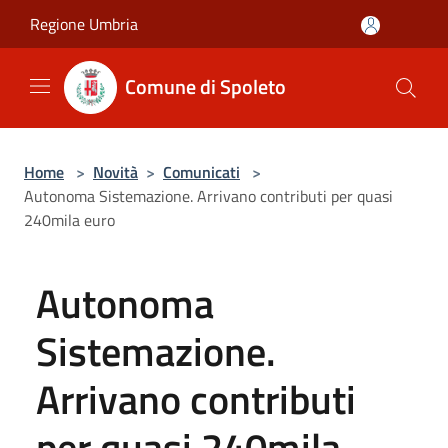
Salta al contenuto principale
Regione Umbria
Comune di Spoleto
Home
>
Novità
>
Comunicati
>
Autonoma Sistemazione. Arrivano contributi per quasi
240mila euro
Autonoma
Sistemazione.
Arrivano contributi
per quasi 240mila