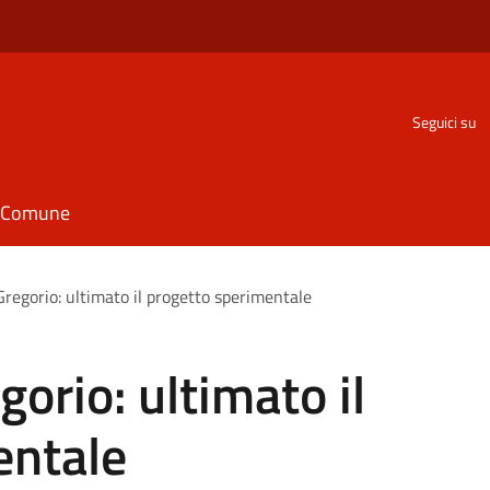
Seguici su
il Comune
regorio: ultimato il progetto sperimentale
orio: ultimato il
entale