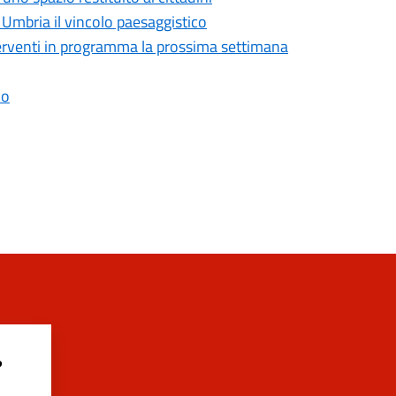
 Umbria il vincolo paesaggistico
 interventi in programma la prossima settimana
io
?