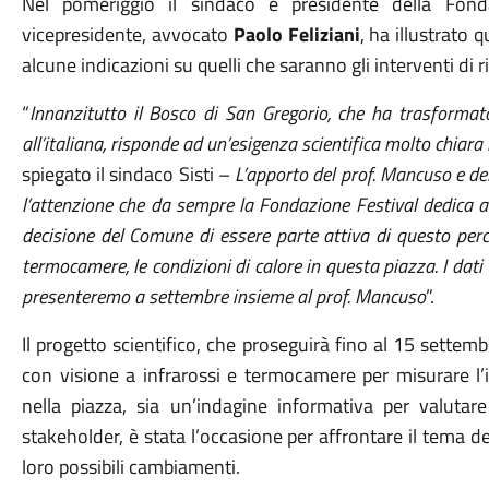
Nel pomeriggio il sindaco e presidente della Fond
vicepresidente, avvocato
Paolo Feliziani
, ha illustrato 
alcune indicazioni su quelli che saranno gli interventi di r
“
Innanzitutto il Bosco di San Gregorio, che ha trasforma
all’italiana, risponde ad un’esigenza scientifica molto chiara 
spiegato il sindaco Sisti –
L’apporto del prof. Mancuso e del
l’attenzione che da sempre la Fondazione Festival dedica all
decisione del Comune di essere parte attiva di questo perc
termocamere, le condizioni di calore in questa piazza. I dati
presenteremo a settembre insieme al prof. Mancuso
”.
Il progetto scientifico, che proseguirà fino al 15 settem
con visione a infrarossi e termocamere per misurare l’i
nella piazza, sia un’indagine informativa per valutar
stakeholder, è stata l’occasione per affrontare il tema dell
loro possibili cambiamenti.