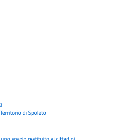
o
erritorio di Spoleto
no spazio restituito ai cittadini