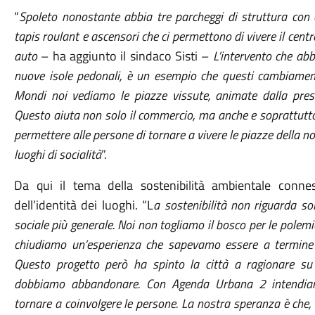
“
Spoleto nonostante abbia tre parcheggi di struttura con o
tapis roulant e ascensori che ci permettono di vivere il centr
auto
– ha aggiunto il sindaco Sisti –
L’intervento che abb
nuove isole pedonali, è un esempio che questi cambiament
Mondi noi vediamo le piazze vissute, animate dalla presen
Questo aiuta non solo il commercio, ma anche e soprattutto 
permettere alle persone di tornare a vivere le piazze della n
luoghi di socialità
”.
Da qui il tema della sostenibilità ambientale conne
dell’identità dei luoghi. “L
a sostenibilità non riguarda so
sociale più generale. Noi non togliamo il bosco per le polem
chiudiamo un’esperienza che sapevamo essere a termine e
Questo progetto però ha spinto la città a ragionare su
dobbiamo abbandonare. Con Agenda Urbana 2 intendiamo
tornare a coinvolgere le persone. La nostra speranza è che, 