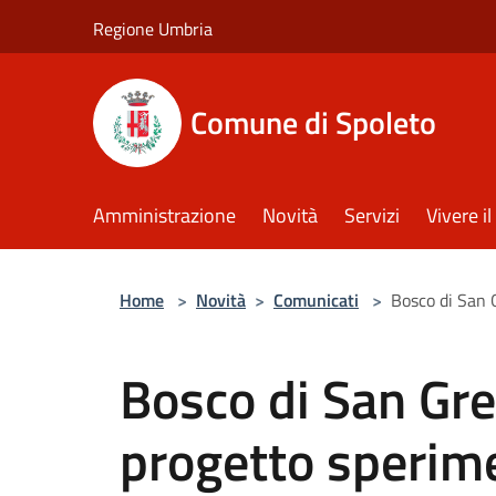
Salta al contenuto principale
Regione Umbria
Comune di Spoleto
Amministrazione
Novità
Servizi
Vivere 
Home
>
Novità
>
Comunicati
>
Bosco di San G
Bosco di San Greg
progetto sperim