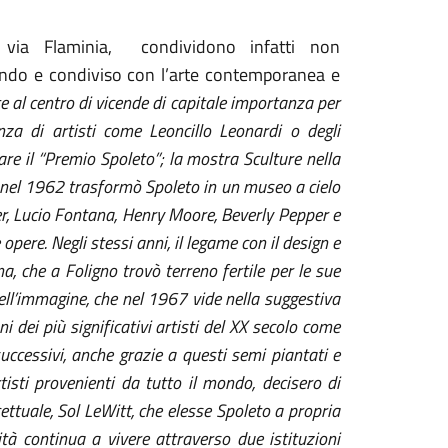
a via Flaminia, condividono infatti non
ondo e condiviso con l’arte contemporanea e
e al centro di vicende di capitale importanza per
enza di artisti come Leoncillo Leonardi o degli
re il “Premio Spoleto”; la mostra Sculture nella
he nel 1962 trasformò Spoleto in un museo a cielo
er, Lucio Fontana, Henry Moore, Beverly Pepper e
 opere. Negli stessi anni, il legame con il design e
a, che a Foligno trovò terreno fertile per le sue
dell’immagine, che nel 1967 vide nella suggestiva
ni dei più significativi artisti del XX secolo come
successivi, anche grazie a questi semi piantati e
isti provenienti da tutto il mondo, decisero di
ncettuale, Sol LeWitt, che elesse Spoleto a propria
tà continua a vivere attraverso due istituzioni