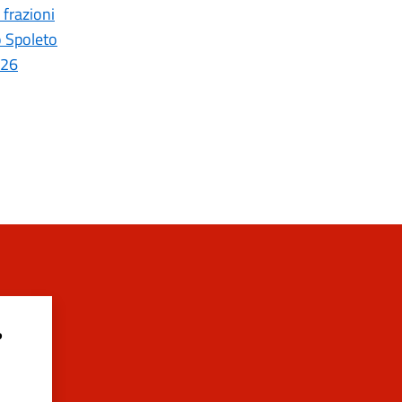
 frazioni
o Spoleto
026
?