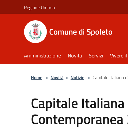
Salta al contenuto principale
Regione Umbria
Comune di Spoleto
Amministrazione
Novità
Servizi
Vivere 
Home
>
Novità
>
Notizie
>
Capitale Italiana
Capitale Italiana 
Contemporanea