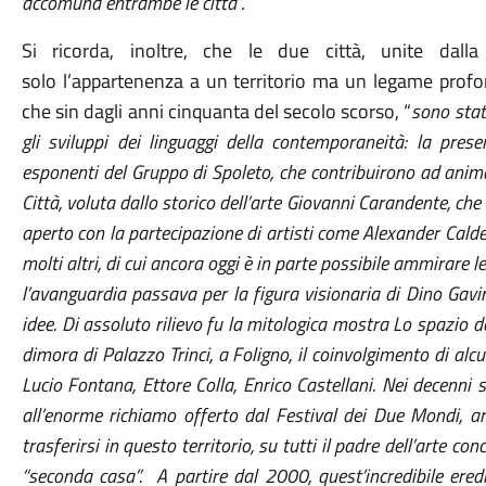
accomuna entrambe le città
”.
Si ricorda, inoltre, che le due città, unite dall
solo l’appartenenza a un territorio ma un legame prof
che sin dagli anni cinquanta del secolo scorso, “
sono stat
gli sviluppi dei linguaggi della contemporaneità: la pres
esponenti del Gruppo di Spoleto, che contribuirono ad anima
Città, voluta dallo storico dell’arte Giovanni Carandente, c
aperto con la partecipazione di artisti come Alexander Cald
molti altri, di cui ancora oggi è in parte possibile ammirare le
l’avanguardia passava per la figura visionaria di Dino Gavin
idee. Di assoluto rilievo fu la mitologica mostra Lo spazio 
dimora di Palazzo Trinci, a Foligno, il coinvolgimento di alcu
Lucio Fontana, Ettore Colla, Enrico Castellani. Nei decenni 
all’enorme richiamo offerto dal Festival dei Due Mondi, art
trasferirsi in questo territorio, su tutti il padre dell’arte co
“seconda casa”. A partire dal 2000, quest’incredibile eredi