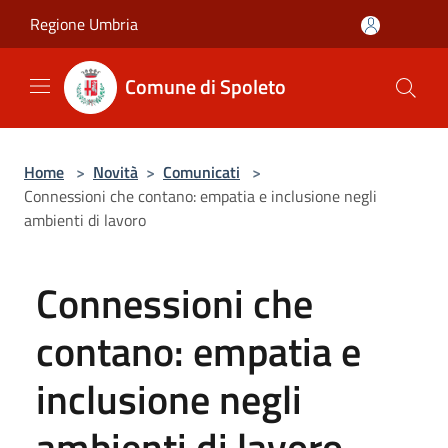
Salta al contenuto principale
Regione Umbria
Comune di Spoleto
Home
>
Novità
>
Comunicati
>
Connessioni che contano: empatia e inclusione negli
ambienti di lavoro
Connessioni che
contano: empatia e
inclusione negli
ambienti di lavoro