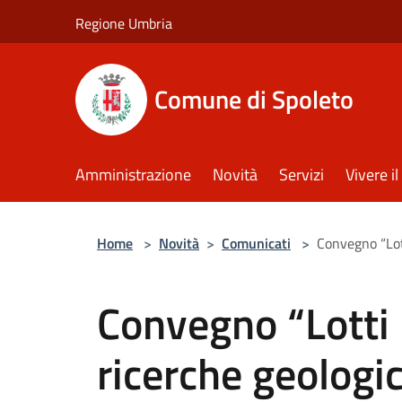
Salta al contenuto principale
Regione Umbria
Comune di Spoleto
Amministrazione
Novità
Servizi
Vivere 
Home
>
Novità
>
Comunicati
>
Convegno “Lot
Convegno “Lotti 
ricerche geologi