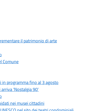
crementare il patrimonio di arte
o
 del Comune
i in programma fino al 3 agosto
 arriva 'Nostalgia 90'
o
idati nei musei cittadini
UNESCO nel sito dei teatri condominiali