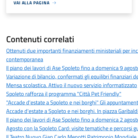
VAI ALLA PAGINA
Contenuti correlati
Ottenuti due importanti finanziamenti ministeriali per in
contemporanea
Il piano dei lavori di Ase Spoleto fino a domenica 9 agost
Variazione di bilancio, confermati gli equilibri finanziari
Mensa scolastica. Attivo il nuovo servizio informatizzato
Spoleto rafforza il programma "Città Pet Friendly"
"Accade d'estate a Spoleto e nei borghi" Gli appuntament
Accade d'estate a Spoleto e nei borghi. In piazza Garibaldi
Il piano dei lavori di Ase Spoleto fino a domenica 2 agost
Agosto con la Spoleto Card: visite tematiche e percorsi gu
Il Teatro Nuovo Gian Carlo Menotti Patrimonio Mondiale 