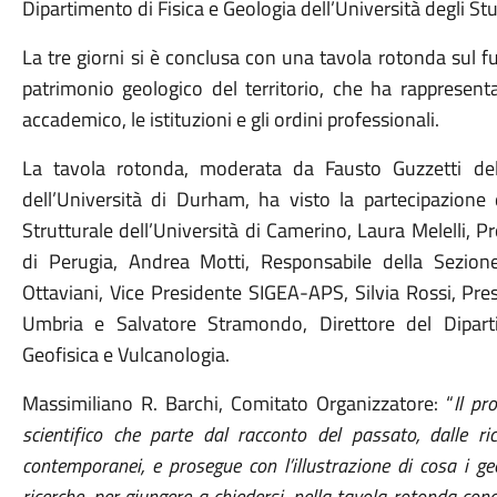
Dipartimento di Fisica e Geologia dell’Università degli St
La tre giorni si è conclusa con una tavola rotonda sul fu
patrimonio geologico del territorio, che ha rapprese
accademico, le istituzioni e gli ordini professionali.
La tavola rotonda, moderata da Fausto Guzzetti dell
dell’Università di Durham, ha visto la partecipazione
Strutturale dell’Università di Camerino, Laura Melelli, 
di Perugia, Andrea Motti, Responsabile della Sezion
Ottaviani, Vice Presidente SIGEA-APS, Silvia Rossi, Pre
Umbria e Salvatore Stramondo, Direttore del Diparti
Geofisica e Vulcanologia.
Massimiliano R. Barchi, Comitato Organizzatore: “
Il p
scientifico che parte dal racconto del passato, dalle ri
contemporanei, e prosegue con l’illustrazione di cosa i g
ricerche, per giungere a chiedersi, nella tavola rotonda con