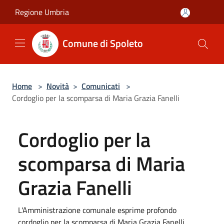
Salta al contenuto principale
Regione Umbria
Comune di Spoleto
Home
>
Novità
>
Comunicati
>
Cordoglio per la scomparsa di Maria Grazia Fanelli
Cordoglio per la
scomparsa di Maria
Grazia Fanelli
L'Amministrazione comunale esprime profondo
cordoglio per la scomparsa di Maria Grazia Fanelli,