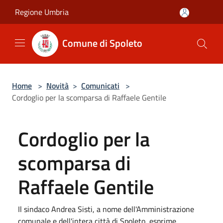
Salta al contenuto principale
Regione Umbria
Comune di Spoleto
Home
>
Novità
>
Comunicati
>
Cordoglio per la scomparsa di Raffaele Gentile
Cordoglio per la
scomparsa di
Raffaele Gentile
Il sindaco Andrea Sisti, a nome dell'Amministrazione
comunale e dell'intera città di Spoleto, esprime