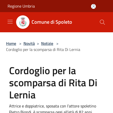
Salta al contenuto principale
Regione Umbria
Comune di Spoleto
Home
>
Novità
>
Notizie
>
Cordoglio per la scomparsa di Rita Di Lernia
Cordoglio per la
scomparsa di Rita Di
Lernia
Attrice e doppiatrice, sposata con l’attore spoletino
Pietro Biondi, è scomparsa oggi all’età di 82 anni