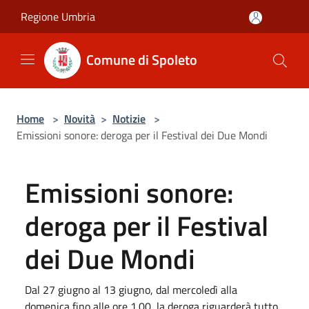
Salta al contenuto principale
Regione Umbria
Comune di Spoleto
Home
>
Novità
>
Notizie
>
Emissioni sonore: deroga per il Festival dei Due Mondi
Emissioni sonore:
deroga per il Festival
dei Due Mondi
Dal 27 giugno al 13 giugno, dal mercoledì alla
domenica fino alle ore 1.00, la deroga riguarderà tutto