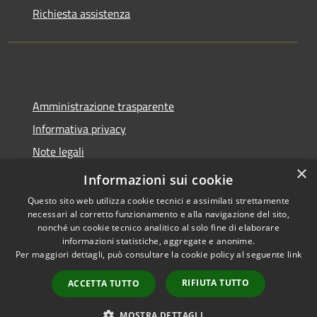
Richiesta assistenza
Amministrazione trasparente
Informativa privacy
Note legali
×
Dichiarazione di accessibilità
Informazioni sui cookie
Questo sito web utilizza cookie tecnici e assimilati strettamente
necessari al corretto funzionamento e alla navigazione del sito,
nonché un cookie tecnico analitico al solo fine di elaborare
informazioni statistiche, aggregate e anonime.
RSS
Copyright © 2026 • Comune di
Per maggiori dettagli, può consultare la cookie policy al seguente
link
Accessibilità
Spoleto • Powered by
Privacy
Municipium
Accesso
•
RIFIUTA TUTTO
ACCETTA TUTTO
Cookie
redazione
Mappa del sito
MOSTRA DETTAGLI