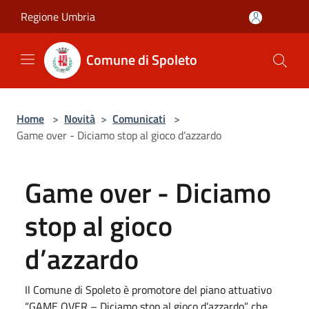
Salta al contenuto principale
Regione Umbria
Comune di Spoleto
Home
>
Novità
>
Comunicati
>
Game over - Diciamo stop al gioco d’azzardo
Game over - Diciamo
stop al gioco
d’azzardo
Il Comune di Spoleto è promotore del piano attuativo
“GAME OVER – Diciamo stop al gioco d’azzardo” che