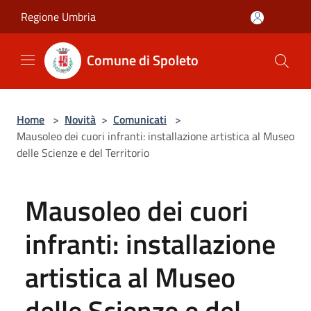
Salta al contenuto principale
Regione Umbria
Comune di Spoleto
Home
>
Novità
>
Comunicati
>
Mausoleo dei cuori infranti: installazione artistica al Museo
delle Scienze e del Territorio
Mausoleo dei cuori
infranti: installazione
artistica al Museo
delle Scienze e del