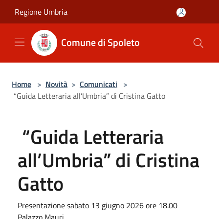
Salta al contenuto principale
Regione Umbria
Comune di Spoleto
Home
>
Novità
>
Comunicati
>
“Guida Letteraria all’Umbria” di Cristina Gatto
“Guida Letteraria
all’Umbria” di Cristina
Gatto
Presentazione sabato 13 giugno 2026 ore 18.00
Palazzo Mauri