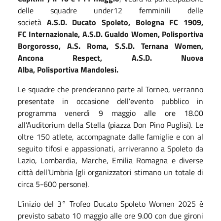
delle squadre under12 femminili delle
società
A.S.D.
Ducato Spoleto,
Bologna FC 1909,
FC
Internazionale
,
A.S.D.
Gualdo Women
,
Polisportiva
Borgorosso, A.S. Roma, S.S.D. Ternana Women,
A
ncona Respect
, A.S.D. N
uova
Alba,
P
olisportiva
M
andolesi
.
Le squadre che prenderanno parte al Torneo, verranno
presentate in occasione dell’evento pubblico in
programma venerdì 9 maggio alle ore 18.00
all’Auditorium della Stella (piazza Don Pino Puglisi). Le
oltre 150 atlete, accompagnate dalle famiglie e con al
seguito tifosi e appassionati, arriveranno a Spoleto da
Lazio, Lombardia, Marche, Emilia Romagna e diverse
città dell’Umbria (gli organizzatori stimano un totale di
circa 5-600 persone).
L’inizio del 3° Trofeo Ducato Spoleto Women 2025 è
previsto sabato 10 maggio alle ore 9.00 con due gironi