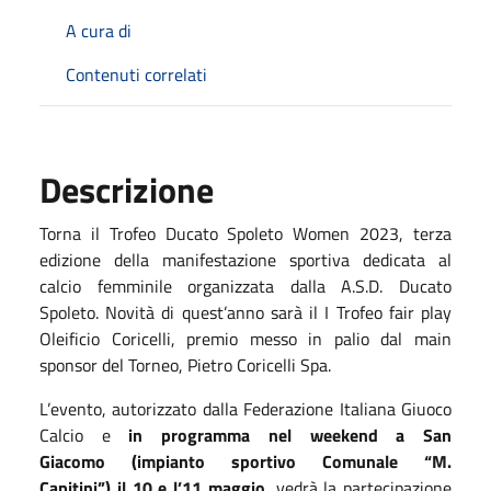
A cura di
Contenuti correlati
Descrizione
Torna il Trofeo Ducato Spoleto Women 2023, terza
edizione della manifestazione sportiva dedicata al
calcio femminile organizzata dalla A.S.D. Ducato
Spoleto. Novità di quest’anno sarà il I Trofeo fair play
Oleificio Coricelli, premio messo in palio dal main
sponsor del Torneo, Pietro Coricelli Spa.
L’evento, autorizzato dalla Federazione Italiana Giuoco
Calcio e
in programma
nel weekend
a
San
Giacomo
(impianto sportivo Comunale “M.
Capitini”)
il
10 e l’11
maggio
, vedrà la partecipazione