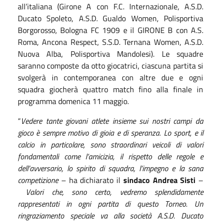
all’italiana (Girone A con F.C. Internazionale, A.S.D.
Ducato Spoleto, A.S.D. Gualdo Women, Polisportiva
Borgorosso, Bologna FC 1909 e il GIRONE B con A.S.
Roma, Ancona Respect, S.S.D. Ternana Women, A.S.D.
Nuova Alba, Polisportiva Mandolesi). Le squadre
saranno composte da otto giocatrici, ciascuna partita si
svolgerà in contemporanea con altre due e ogni
squadra giocherà quattro match fino alla finale in
programma domenica 11 maggio.
“
Vedere tante giovani atlete insieme sui nostri campi da
gioco è sempre motivo di gioia e di speranza. Lo sport, e il
calcio in particolare, sono straordinari veicoli di valori
fondamentali come l’amicizia, il rispetto delle regole e
dell’avversario, lo spirito di squadra, l’impegno e la sana
competizione
– ha dichiarato il
sindaco Andrea Sisti
–
Valori che, sono certo, vedremo splendidamente
rappresentati in ogni partita di questo Torneo. Un
ringraziamento speciale va alla società A.S.D. Ducato