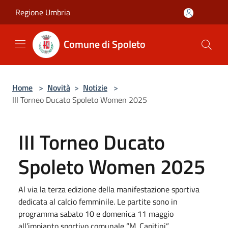
Salta al contenuto principale
Regione Umbria
Comune di Spoleto
Home
>
Novità
>
Notizie
>
III Torneo Ducato Spoleto Women 2025
III Torneo Ducato
Spoleto Women 2025
Al via la terza edizione della manifestazione sportiva
dedicata al calcio femminile. Le partite sono in
programma sabato 10 e domenica 11 maggio
all’impianto sportivo comunale “M. Capitini”