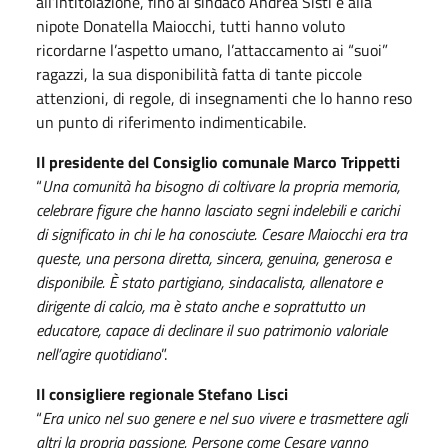
all’intitolazione, fino al sindaco Andrea Sisti e alla
nipote Donatella Maiocchi, tutti hanno voluto
ricordarne l’aspetto umano, l’attaccamento ai “suoi”
ragazzi, la sua disponibilità fatta di tante piccole
attenzioni, di regole, di insegnamenti che lo hanno reso
un punto di riferimento indimenticabile.
Il presidente del Consiglio comunale Marco Trippetti
“
Una comunità ha bisogno di coltivare la propria memoria,
celebrare figure che hanno lasciato segni indelebili e carichi
di significato in chi le ha conosciute. Cesare Maiocchi era tra
queste, una persona diretta, sincera, genuina, generosa e
disponibile. È stato partigiano, sindacalista, allenatore e
dirigente di calcio, ma è stato anche e soprattutto un
educatore, capace di declinare il suo patrimonio valoriale
nell’agire quotidiano
”.
Il consigliere regionale Stefano Lisci
“
Era unico nel suo genere e nel suo vivere e trasmettere agli
altri la propria passione. Persone come Cesare vanno