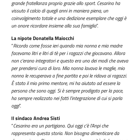
grande fratellanza proprio grazie allo sport. Cesarino ha
vissuto il calcio di quegli anni in maniera piena, un
coinvolgimento totale e una dedizione esemplare che oggi è
un onore ricordare insieme alla sua famiglia
”.
La nipote Donatella Maiocchi
“
Ricordo come fosse ieri quando mia nonna e mia madre
facevamo litri e litri di tè per i ragazzi che giocavano. Allora
non c’erano integratori e questo era uno dei modi che aveva
per prendersi cura di loro. Mia nonna lavava le maglie, mio
nonno le recuperava a fine partita e poi le ridava ai ragazzi.
È stato il mio primo mentore, mi ha aiutato ad essere la
persona che sono oggi. Si è sempre prodigato per la pace,
ha sempre realizzato nei fatti l’integrazione di cui si parla
oggi
”.
Il sindaco Andrea Sisti
“
Cesarino era un partigiano. Qui oggi c’è l’Anpi che
rappresenta questa storia. Non bisogna dimenticare da