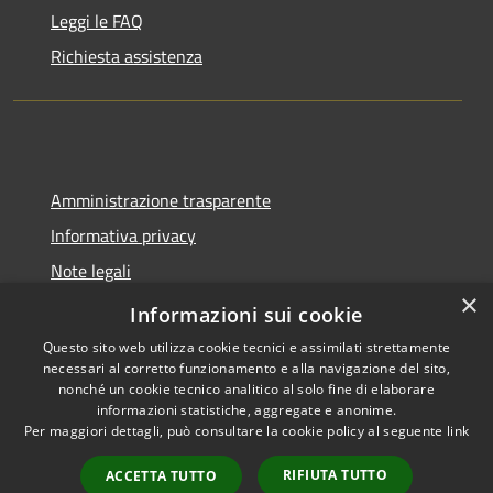
Leggi le FAQ
Richiesta assistenza
Amministrazione trasparente
Informativa privacy
Note legali
×
Dichiarazione di accessibilità
Informazioni sui cookie
Questo sito web utilizza cookie tecnici e assimilati strettamente
necessari al corretto funzionamento e alla navigazione del sito,
nonché un cookie tecnico analitico al solo fine di elaborare
informazioni statistiche, aggregate e anonime.
RSS
Copyright © 2026 • Comune di
Per maggiori dettagli, può consultare la cookie policy al seguente
link
Accessibilità
Spoleto • Powered by
Privacy
Municipium
Accesso
•
RIFIUTA TUTTO
ACCETTA TUTTO