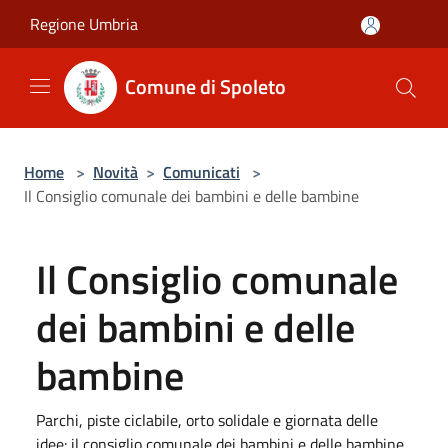
Salta al contenuto principale
Regione Umbria
Comune di Spoleto
Home
>
Novità
>
Comunicati
>
Il Consiglio comunale dei bambini e delle bambine
Il Consiglio comunale
dei bambini e delle
bambine
Parchi, piste ciclabile, orto solidale e giornata delle
idee: il consiglio comunale dei bambini e delle bambine