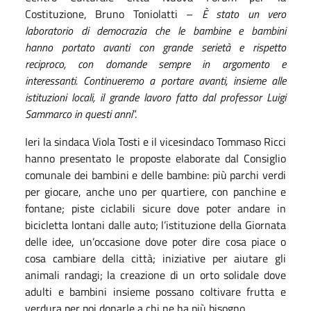
Costituzione, Bruno Toniolatti –
È
stato un vero
laboratorio di democrazia
che le bambine e bambini
hanno
portato avanti con grande serietà e rispetto
reciproco
, con domande sempre in argomento e
interessanti.
Continueremo a portare avanti, insieme alle
istituzioni locali, il grande lavoro fatto dal professor Luigi
Sammarco in questi anni
”.
Ieri la sindaca Viola Tosti e il vicesindaco Tommaso Ricci
hanno presentato le proposte elaborate dal Consiglio
comunale dei bambini e delle bambine: più parchi verdi
per giocare, anche uno per quartiere, con panchine e
fontane; piste ciclabili sicure dove poter andare in
bicicletta lontani dalle auto; l’istituzione della Giornata
delle idee, un’occasione dove poter dire cosa piace o
cosa cambiare della città; iniziative per aiutare gli
animali randagi; la creazione di un orto solidale dove
adulti e bambini insieme possano coltivare frutta e
verdura per poi donarle a chi ne ha più bisogno.