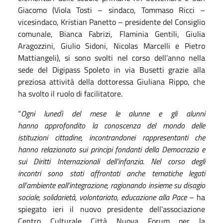
Giacomo (Viola Tosti – sindaco, Tommaso Ricci –
vicesindaco, Kristian Panetto – presidente del Consiglio
comunale, Bianca Fabrizi, Flaminia Gentili, Giulia
Aragozzini, Giulio Sidoni, Nicolas Marcelli e Pietro
Mattiangeli), si sono svolti nel corso dell’anno nella
sede del Digipass Spoleto in via Busetti grazie alla
preziosa attività della dottoressa Giuliana Rippo, che
ha svolto il ruolo di facilitatore.
“
Ogni lunedì del mese
le alunne e
gli alunni
hanno
approfondito la conoscenza de
l mondo delle
istituzioni cittadine, incontr
andone
i
rappresentant
i
che
hanno relazionato sui principi fondanti della Democrazia e
sui Diritti Internazionali dell’infanzia.
Nel corso degli
incontri
sono stati affrontati
anche
tem
atiche legati
all’a
mbiente
e
all’
integrazione,
ragionando insieme su
disagio
sociale, solidarietà, volontariato, educazione alla Pace
– ha
spiegato ieri il nuovo presidente dell’associazione
Centro Culturale Città Nuova Forum per la