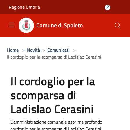
Salta al contenuto principale
Regione Umbria
Comune di Spoleto
Home
>
Novità
>
Comunicati
>
Il cordoglio per la scomparsa di Ladislao Cerasini
Il cordoglio per la
scomparsa di
Ladislao Cerasini
L’amministrazione comunale esprime profondo
cordoglio per la scomparsa di Ladislao Cerasini,