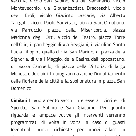
vecchia, vicolo San Sabino, via del Seminario, vicolo
Montevecchio, via Giovanbattista Bracceschi, vicolo
degli Eroli, vicolo Giacinto Lascaris, via Alberto
Talegalli, vicolo Paolo Sanvitale, piazza Sant’Omobono,
via Parruccio, piazza della Misericordia, piazza
Madonna degli Orti, vicolo del Teatro, piazza Torre
dell’Olio,
il
parcheggio di via Reggiani,
il
giardino Santa
Lucia Filippini,
quello di via San Marino, di piazza della
Signoria, di via I Maggio, della Casina dell’Ippocastano,
di piazza Campello, di piazza della Vittoria, di largo
Moneta e due pini.
In programma
anche
l’innaffiamento
delle fioriere
della città
e la spollonatura in piazza San
Domenico.
Cimiteri
Il vuotamento sacchi interesserà i cimiteri di
Spoleto, San Sabino e San Giacomo. Per quanto
riguarda le lampade
votive
gli interventi verranno
programmati di volta in volta
in caso di guasti
(eventuali nuove richieste per nuovi allacci o