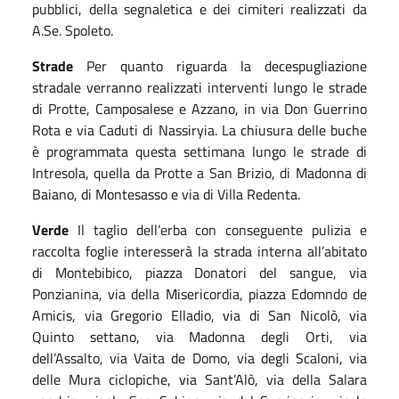
pubblici, della segnaletica
e
dei cimiteri
realizzati da
A.Se. Spoleto
.
Strade
Per quanto riguarda
la decespugliazione
stradale
verranno
realizzati
interventi lungo
le strade
di
Protte, Camposalese e Azzano, in via Don Guerrino
Rota e via Caduti di Nassiryia.
La chiusura delle buche
è programmata questa settimana
lungo le strade di
Intresola, quella da Protte a San Brizio, di Madonna di
Baiano, di Montesasso e via di Villa Redenta.
Verde
Il taglio dell’erba
con conseguente pulizia e
raccolta foglie
interesserà
la strada interna all’abitato
di Montebibico, piazza Donatori del sangue, via
Ponzianina, via della Misericordia, piazza Edomndo de
Amicis, via Gregorio Elladio, via di San Nicolò, via
Quinto settano, via Madonna degli Orti, via
dell’Assalto, via Vaita de Domo, via degli Scaloni, via
delle Mura ciclopiche, via Sant’Alò, via della Salara