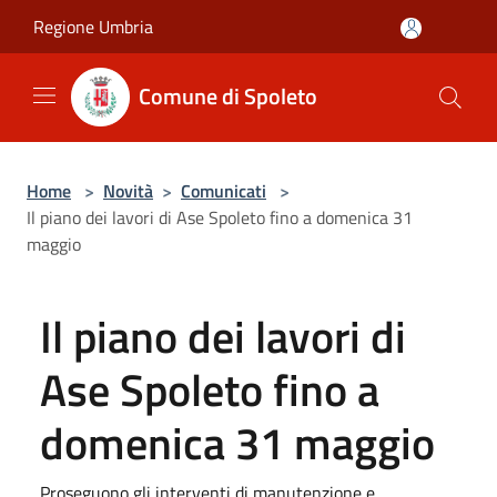
Salta al contenuto principale
Regione Umbria
Comune di Spoleto
Home
>
Novità
>
Comunicati
>
Il piano dei lavori di Ase Spoleto fino a domenica 31
maggio
Il piano dei lavori di
Ase Spoleto fino a
domenica 31 maggio
Proseguono gli interventi di manutenzione e