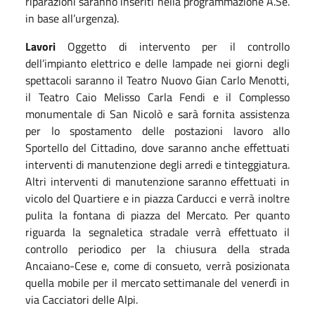
riparazioni saranno inserit
i nella programmazione A.Se.
in base all’urgenza).
Lavori
Oggetto di intervent
o
per
il
controllo
dell’impianto elettrico e delle lampade nei giorni degli
spettacoli
saranno il Teatro Nuovo Gian Carlo Menotti,
il Teatro Caio Melisso Carla Fendi e il Complesso
monumentale di San Nicolò
e
sarà fornita assistenza
per lo spostamento delle postazioni lavoro allo
Sportello del Cittadino,
dove saranno anche effettuati
interventi di manutenzione degli arredi
e tinteggiatura.
Altri interventi di manutenzione saranno effettuati in
vicolo del Quartiere e in piazza Carducci e verrà inoltre
pulita la fontana di piazza del Mercato.
Per
quanto
riguarda
la segnaletica
stradale
verrà effettuato il
controllo periodico per la chiusura della strada
Ancaiano-Cese
e,
come di consueto,
verrà posizionata
quella mobile per il mercato settimanale del venerdì in
via Cacciatori delle Alpi
.