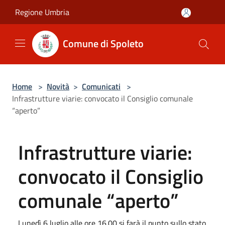
Salta al contenuto principale
Regione Umbria
Comune di Spoleto
Home
>
Novità
>
Comunicati
>
Infrastrutture viarie: convocato il Consiglio comunale
“aperto”
Infrastrutture viarie:
convocato il Consiglio
comunale “aperto”
Lunedì 6 luglio alle ore 16.00 si farà il punto sullo stato