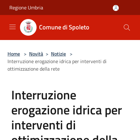
Salta al contenuto principale
Regione Umbria
Comune di Spoleto
Home
>
Novità
>
Notizie
>
Interruzione erogazione idrica per interventi di
ottimizzazione della rete
Interruzione
erogazione idrica per
interventi di
ottimizzazione della