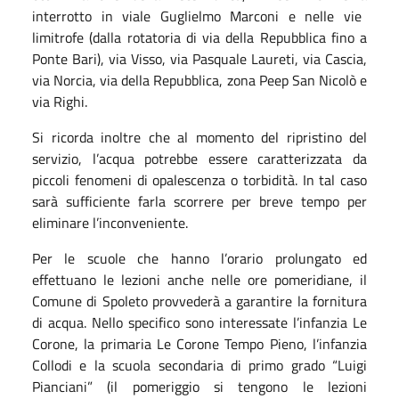
interro
tto
in v
ia
le Guglielmo
Marconi e
nelle
vie
limitrofe
(dalla rotatoria
di
via
della
Repubblica fino a
Ponte Bari),
v
ia Visso,
v
ia Pasquale Laureti,
v
ia Cascia,
v
ia Norcia,
v
ia
della
Repubblica,
z
ona Peep S
an
Nicolò
e
v
ia Righi.
Si ricorda inoltre che al momento del ripristino del
servizio, l’acqua potrebbe essere caratterizzata da
piccoli fenomeni di opalescenza o torbidità. In tal caso
sarà sufficiente farla scorrere per breve tempo per
eliminare l’inconveniente.
Per le scuole che hanno l’orario prolungato ed
effettuano le lezioni anche nelle ore pomeridiane, il
Comune di Spoleto provveder
à
a garantire la fornitura
di acqua. Nello specifico sono interessate l’infanzia Le
Corone, la primaria Le Corone Tempo Pieno, l’infanzia
Collodi e la scuola secondaria di primo grado “Luigi
Pianciani” (il pomeriggio si tengono le lezioni