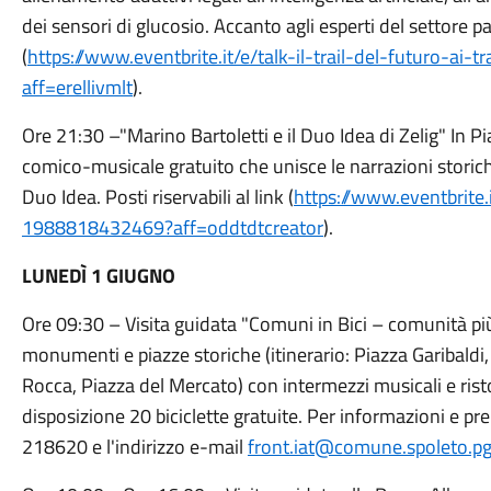
dei sensori di glucosio. Accanto agli esperti del settore pa
(
https://www.eventbrite.it/e/talk-il-trail-del-futuro-ai
aff=erellivmlt
).
Ore 21:30 –"Marino Bartoletti e il Duo Idea di Zelig" In Pi
comico-musicale gratuito che unisce le narrazioni storiche
Duo Idea. Posti riservabili al link (
https://www.eventbrite.
1988818432469?aff=oddtdtcreator
).
LUNEDÌ 1 GIUGNO
Ore 09:30 – Visita guidata "Comuni in Bici – comunità pi
monumenti e piazze storiche (itinerario: Piazza Garibaldi
Rocca, Piazza del Mercato) con intermezzi musicali e rist
disposizione 20 biciclette gratuite. Per informazioni e pr
218620 e l'indirizzo e-mail
front.iat@comune.spoleto.pg.