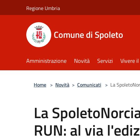
Salta al contenuto principale
Regione Umbria
Comune di Spoleto
Amministrazione
Novità
Servizi
Vivere 
Home
>
Novità
>
Comunicati
>
La SpoletoNor
La SpoletoNorci
RUN: al via l'edi