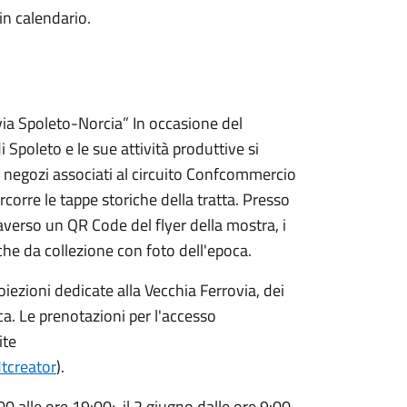
in calendario.
via Spoleto-Norcia” In occasione del
di Spoleto e le sue attività produttive si
i negozi associati al circuito Confcommercio
corre le tappe storiche della tratta. Presso
averso un QR Code del flyer della mostra, i
iche da collezione con foto dell'epoca.
oiezioni dedicate alla Vecchia Ferrovia, dei
ica. Le prenotazioni per l'accesso
ite
tcreator
).
00 alle ore 19:00; il 2 giugno dalle ore 9:00