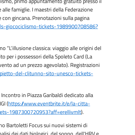
clismo, primo appuntamento gratuito presso il
 alle famiglie. I maestri della Federazione
le con gincana. Prenotazioni sulla pagina
kids-giocociclismo-tickets-1989900708586?
 “L’illusione classica: viaggio alle origini del
ito per i possessori della Spoleto Card (La
evento ad un prezzo agevolato). Registrazioni
mpietto-del-clitunno-sito-unesco-tickets-
Incontro in Piazza Garibaldi dedicato alla
GI (
https://www.eventbrite.it/e/la-citta-
kets-1987300720953?aff=erellivmlt
).
ino Bartoletti Focus sui nuovi sistemi di
analisi dei dati biologici, del sonno, dell'HRV e