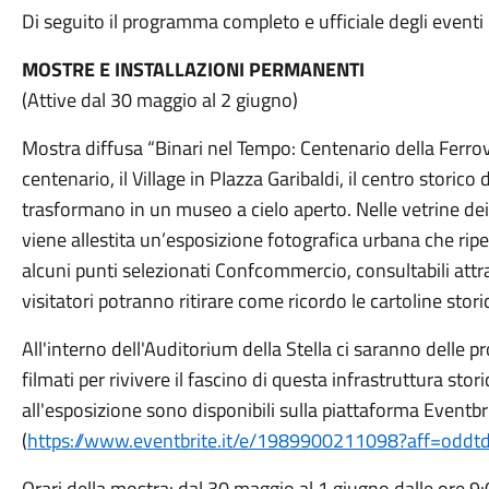
Di seguito il programma completo e ufficiale degli eventi 
MOSTRE E INSTALLAZIONI PERMANENTI
(Attive dal 30 maggio al 2 giugno)
Mostra diffusa “Binari nel Tempo: Centenario della Ferro
centenario, il Village in PIazza Garibaldi, il centro storico 
trasformano in un museo a cielo aperto. Nelle vetrine de
viene allestita un’esposizione fotografica urbana che riper
alcuni punti selezionati Confcommercio, consultabili attr
visitatori potranno ritirare come ricordo le cartoline stor
All'interno dell'Auditorium della Stella ci saranno delle pr
filmati per rivivere il fascino di questa infrastruttura stor
all'esposizione sono disponibili sulla piattaforma Eventbr
(
https://www.eventbrite.it/e/1989900211098?aff=oddtd
Orari della mostra: dal 30 maggio al 1 giugno dalle ore 9: