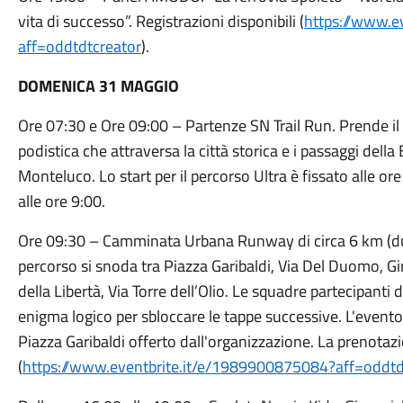
vita di successo”. Registrazioni disponibili (
https://www.e
aff=oddtdtcreator
).
DOMENICA 31 MAGGIO
Ore 07:30 e Ore 09:00 – Partenze SN Trail Run. Prende il 
podistica che attraversa la città storica e i passaggi della
Monteluco. Lo start per il percorso Ultra è fissato alle or
alle ore 9:00.
Ore 09:30 – Camminata Urbana Runway di circa 6 km (durat
percorso si snoda tra Piazza Garibaldi, Via Del Duomo, Gi
della Libertà, Via Torre dell’Olio. Le squadre partecipant
enigma logico per sbloccare le tappe successive. L'evento
Piazza Garibaldi offerto dall'organizzazione. La prenotaz
(
https://www.eventbrite.it/e/1989900875084?aff=oddtd