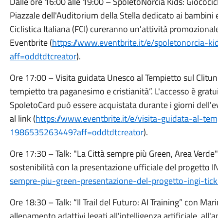
Dalle ore 16:00 alle 19:00 – SpoletoNorcia Kids: Giococi
Piazzale dell'Auditorium della Stella dedicato ai bambini e
Ciclistica Italiana (FCI) cureranno un'attività promoziona
Eventbrite (
https://www.eventbrite.it/e/spoletonorcia-
aff=oddtdtcreator
).
Ore 17:00 – Visita guidata Unesco al Tempietto sul Clitunno
tempietto tra paganesimo e cristianità”. L'accesso è gratu
SpoletoCard può essere acquistata durante i giorni dell'
al link (
https://www.eventbrite.it/e/visita-guidata-al-te
1986535263449?aff=oddtdtcreator
).
Ore 17:30 – Talk: "La Città sempre più Green, Area Verde" 
sostenibilità con la presentazione ufficiale del progetto IN
sempre-piu-green-presentazione-del-progetto-ingi-tic
Ore 18:30 – Talk: “Il Trail del Futuro: AI Training” con Mar
allenamento adattivi legati all'intelligenza artificiale, all'