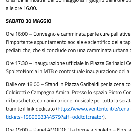
alle ore 16:00.
SABATO 30 MAGGIO
Ore 16:00 – Convegno e camminata per le cure palliative 
l'importante appuntamento sociale e scientifico della tappa
pediatriche, che si conclude con una camminata urbana di
Ore 17:30 – Inaugurazione ufficiale in Piazza Garibaldi Ce
SpoletoNorcia in MTB e contestuale inaugurazione della 
Dalle ore 18:00 – Stand in Piazza Garibaldi per la cena con i
Coldiretti e Campagna Amica. Presso lo spazio Pietro Cori
di bruschette, con animazione musicale per tutta la serat
tramite il link dedicato (
https://www.eventbrite.it/e/cena-
tickets-1989668344579?aff=oddtdtcreator
).
Ore 19:00 – Panel AMODO: “La ferrovia Spoleto – Norci