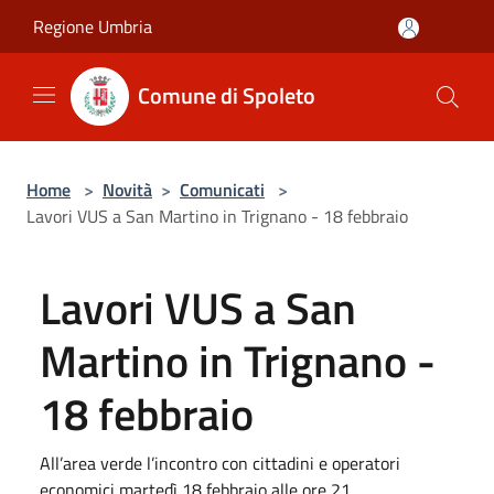
Salta al contenuto principale
Regione Umbria
Comune di Spoleto
Home
>
Novità
>
Comunicati
>
Lavori VUS a San Martino in Trignano - 18 febbraio
Lavori VUS a San
Martino in Trignano -
18 febbraio
All’area verde l’incontro con cittadini e operatori
economici martedì 18 febbraio alle ore 21.