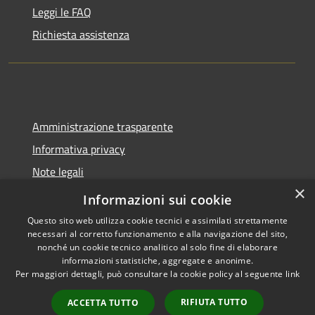
Leggi le FAQ
Richiesta assistenza
Amministrazione trasparente
Informativa privacy
Note legali
×
Dichiarazione di accessibilità
Informazioni sui cookie
Questo sito web utilizza cookie tecnici e assimilati strettamente
necessari al corretto funzionamento e alla navigazione del sito,
nonché un cookie tecnico analitico al solo fine di elaborare
informazioni statistiche, aggregate e anonime.
RSS
Copyright © 2026 • Comune di
Per maggiori dettagli, può consultare la cookie policy al seguente
link
Accessibilità
Spoleto • Powered by
Privacy
Municipium
Accesso
•
RIFIUTA TUTTO
ACCETTA TUTTO