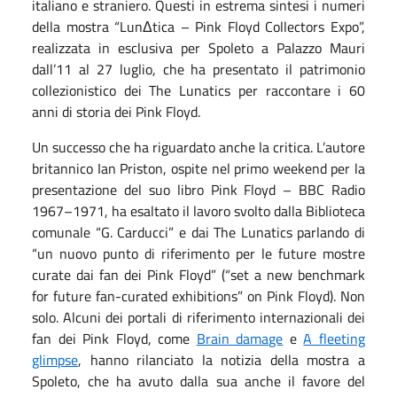
italiano e straniero. Questi in estrema sintesi i numeri
della mostra “LunΔtica – Pink Floyd Collectors Expo”,
realizzata in esclusiva per Spoleto a Palazzo Mauri
dall’11 al 27 luglio, che ha presentato il patrimonio
collezionistico dei The Lunatics per raccontare i 60
anni di storia dei Pink Floyd.
Un successo che ha riguardato anche la critica. L’autore
britannico Ian Priston, ospite nel primo weekend per la
presentazione del suo libro Pink Floyd – BBC Radio
1967–1971, ha esaltato il lavoro svolto dalla Biblioteca
comunale “G. Carducci” e dai The Lunatics parlando di
“un nuovo punto di riferimento per le future mostre
curate dai fan dei Pink Floyd” (“set a new benchmark
for future fan-curated exhibitions” on Pink Floyd). Non
solo. Alcuni dei portali di riferimento internazionali dei
fan dei Pink Floyd, come
Brain damage
e
A fleeting
glimpse
, hanno rilanciato la notizia della mostra a
Spoleto, che ha avuto dalla sua anche il favore del