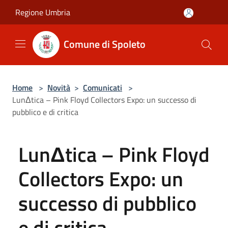
Salta al contenuto principale
Regione Umbria
Comune di Spoleto
Home
>
Novità
>
Comunicati
>
LunΔtica – Pink Floyd Collectors Expo: un successo di
pubblico e di critica
LunΔtica – Pink Floyd
Collectors Expo: un
successo di pubblico
e di critica