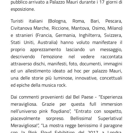
pubblico arrivato a Palazzo Mauri durante i 17 giorni di
esposizione.
Turisti italiani (Bologna, Roma, Bari, Pescara,
Civitanova Marche, Riccione, Mantova, Osimo, Milano)
e stranieri (Francia, Germania, Inghilterra, Svizzera,
Stati Uniti, Australia) hanno voluto manifestare il
proprio apprezzamento lasciando un messaggio,
descrivendo l’emozione nel vedere raccontata
attraverso dischi, manifesti, foto, documenti, immagini
ed un allestimento ideato ad hoc per palazzo Mauri,
una delle storie più luminose, innovative, concettuali
ed epiche della musica rock.
Dai commenti provenienti dal Bel Paese - “Esperienza
meravigliosa. Grazie per questa full immersion
nell’universo pink floydiano”, “Entrato con sospetto,
piacevolmente sorpreso. Bellissima! Superlativa!
Meravigliosa!”, “La mostra regge benissimo il paragone
con la Pink Floyd Exhibition del 2017 a Londra.