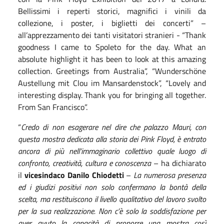
Bellissimi i reperti storici, magnifici i vinili da
collezione, i poster, i biglietti dei concerti” –
all’apprezzamento dei tanti visitatori stranieri - “Thank
goodness I came to Spoleto for the day. What an
absolute highlight it has been to look at this amazing
collection. Greetings from Australia”, “Wunderschöne
Austellung mit Clou im Mansardenstock”, “Lovely and
interesting display. Thank you for bringing all together.
From San Francisco”.
“
Credo di non esagerare nel dire che palazzo Mauri, con
questa mostra dedicata alla storia dei Pink Floyd, è entrato
ancora di più nell’immaginario collettivo quale luogo di
confronto, creatività, cultura e conoscenza
– ha dichiarato
il
vicesindaco Danilo Chiodetti
–
La numerosa presenza
ed i giudizi positivi non solo confermano la bontà della
scelta, ma restituiscono il livello qualitativo del lavoro svolto
per la sua realizzazione. Non c’è solo la soddisfazione per
aver avuto la capacità di proporre una mostra così