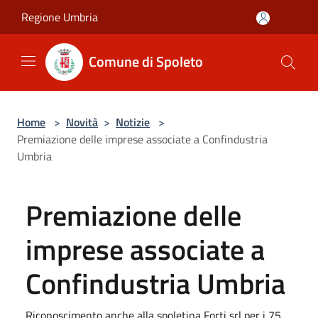
Salta al contenuto principale
Regione Umbria
Comune di Spoleto
Home
>
Novità
>
Notizie
>
Premiazione delle imprese associate a Confindustria
Umbria
Premiazione delle
imprese associate a
Confindustria Umbria
Riconoscimento anche alla spoletina Forti srl per i 75