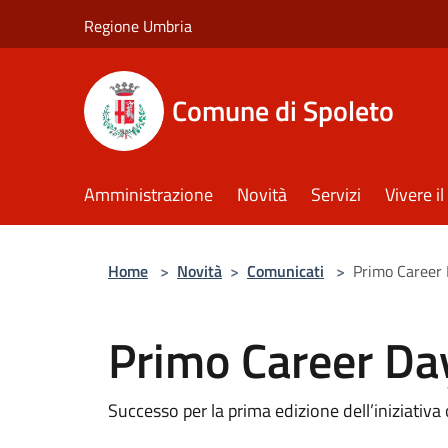
Salta al contenuto principale
Regione Umbria
Comune di Spoleto
Amministrazione
Novità
Servizi
Vivere 
Home
>
Novità
>
Comunicati
>
Primo Career 
Primo Career Da
Successo per la prima edizione dell’iniziativa