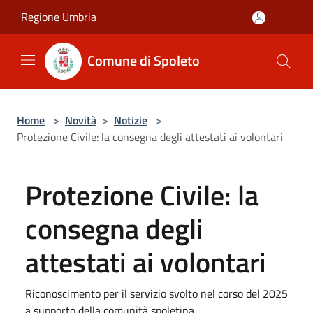
Salta al contenuto principale
Regione Umbria
Comune di Spoleto
Home
>
Novità
>
Notizie
>
Protezione Civile: la consegna degli attestati ai volontari
Protezione Civile: la
consegna degli
attestati ai volontari
Riconoscimento per il servizio svolto nel corso del 2025
a supporto della comunità spoletina