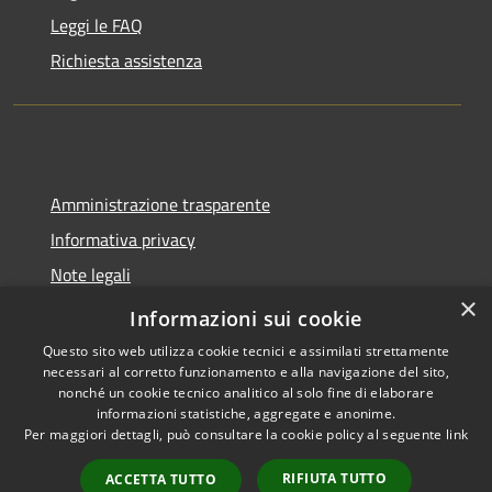
Leggi le FAQ
Richiesta assistenza
Amministrazione trasparente
Informativa privacy
Note legali
×
Dichiarazione di accessibilità
Informazioni sui cookie
Questo sito web utilizza cookie tecnici e assimilati strettamente
necessari al corretto funzionamento e alla navigazione del sito,
nonché un cookie tecnico analitico al solo fine di elaborare
informazioni statistiche, aggregate e anonime.
RSS
Copyright © 2026 • Comune di
Per maggiori dettagli, può consultare la cookie policy al seguente
link
Accessibilità
Spoleto • Powered by
Privacy
Municipium
Accesso
•
RIFIUTA TUTTO
ACCETTA TUTTO