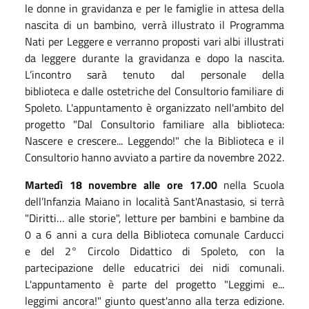
le donne in gravidanza e per le famiglie in attesa
della
nascita di un bambino, verrà illustrato il
Programma
Nati per Leggere
e verranno proposti vari albi illustrati
da leggere durante la gravidanza e dopo la nascita.
L’incontro sarà tenuto dal personale della
biblioteca e dalle ostetriche del Consultorio familiare di
Spoleto. L'appuntamento è organizzato nell'ambito del
progetto "
Dal Consultorio familiare alla biblioteca:
Nascere e crescere... Leggendo!
" che la
B
iblioteca e il
Consultorio hanno avviato a partire da novembre 2022.
Martedì
18 novembre
alle ore 17.00
nel
la Scuola
dell’Infanzia Maiano
in
loc
alità
Sant'Anastasio,
si terrà
"
Diritti… alle storie
",
l
etture per bambini e bambine da
0 a 6 anni a cura della Biblioteca comunale Carducci
e del 2° Circolo Didattico di Spoleto, con la
partecipazione delle educatrici dei nidi comunali.
L'appuntamento è parte del progetto "Leggimi e...
leggimi ancora!" giunto quest'anno alla terza edizione.