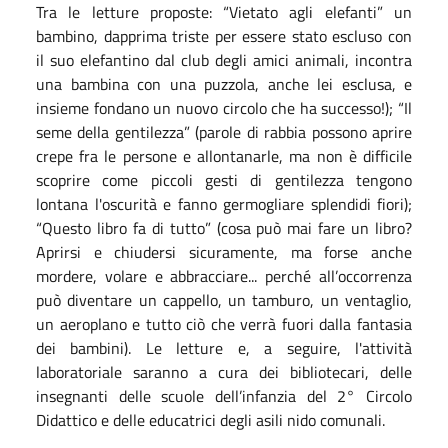
Tra le letture proposte: “Vietato agli elefanti” un
bambino, dapprima triste per essere stato escluso con
il suo elefantino dal club degli amici animali, incontra
una bambina con una puzzola, anche lei esclusa, e
insieme fondano un nuovo circolo che ha successo!); “Il
seme della gentilezza” (parole di rabbia possono aprire
crepe fra le persone e allontanarle, ma non è difficile
scoprire come piccoli gesti di gentilezza tengono
lontana l'oscurità e fanno germogliare splendidi fiori);
“Questo libro fa di tutto” (cosa può mai fare un libro?
Aprirsi e chiudersi sicuramente, ma forse anche
mordere, volare e abbracciare... perché all’occorrenza
può diventare un cappello, un tamburo, un ventaglio,
un aeroplano e tutto ciò che verrà fuori dalla fantasia
dei bambini). ​Le letture e, a seguire, l'attività
laboratoriale saranno a cura dei bibliotecari, delle
insegnanti delle scuole dell’infanzia del 2° Circolo
Didattico e delle educatrici degli asili nido comunali.