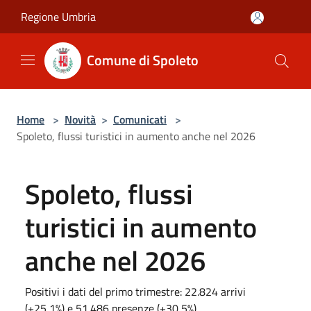
Salta al contenuto principale
Regione Umbria
Comune di Spoleto
Home
>
Novità
>
Comunicati
>
Spoleto, flussi turistici in aumento anche nel 2026
Spoleto, flussi
turistici in aumento
anche nel 2026
Positivi i dati del primo trimestre: 22.824 arrivi
(+25,1%) e 51.486 presenze (+30,5%)