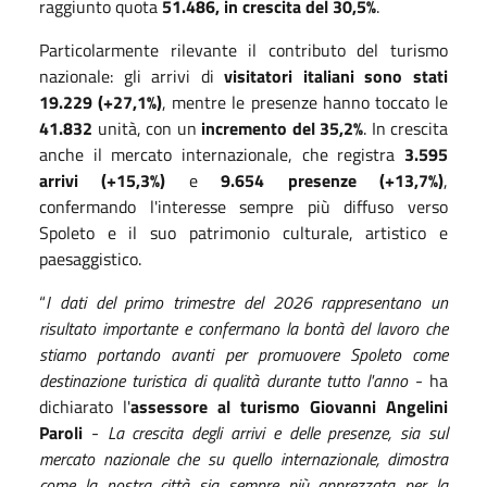
raggiunto quota
51.486, in crescita del 30,5%
.
Particolarmente rilevante il contributo del turismo
nazionale: gli arrivi di
visitatori italiani sono stati
19.229 (+27,1%)
, mentre le presenze hanno toccato le
41.832
unità, con un
incremento del 35,2%
. In crescita
anche il mercato internazionale, che registra
3.595
arrivi (+15,3%)
e
9.654 presenze (+13,7%)
,
confermando l'interesse sempre più diffuso verso
Spoleto e il suo patrimonio culturale, artistico e
paesaggistico.
“
I dati del primo trimestre del 2026 rappresentano un
risultato importante e confermano la bontà del lavoro che
stiamo portando avanti per promuovere Spoleto come
destinazione turistica di qualità durante tutto l'anno
- ha
dichiarato l'
assessore al turismo Giovanni Angelini
Paroli
-
La crescita degli arrivi e delle presenze, sia sul
mercato nazionale che su quello internazionale, dimostra
come la nostra città sia sempre più apprezzata per la