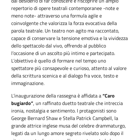
dal desiderio di far conoscere e riscoprire un ampio
repertorio di opere teatrali contemporanee -note e
meno note- attraverso una formula agile e
coinvolgente che valorizza la forza evocativa della
parola teatrale. Un teatro non agito ma raccontato,
capace di conservare la tensione emotiva e la vividezza
dello spettacolo dal vivo, offrendo al pubblico
l’occasione di un ascolto più intimo e partecipato.
L’obiettivo è quello di formare nel tempo uno
spettatore più consapevole e curioso, attento al valore
della scrittura scenica e al dialogo fra voce, testo e
immaginazione.
L’inaugurazione della rassegna è affidata a
“Caro
bugiardo”
, un raffinato duetto teatrale che intreccia
ironia, nostalgia e sentimento. I protagonisti sono
George Bernard Shaw e Stella Patrick Campbell, la
grande attrice inglese musa del celebre drammaturgo,
legati da un lungo amore segreto rivelato solo dopo il