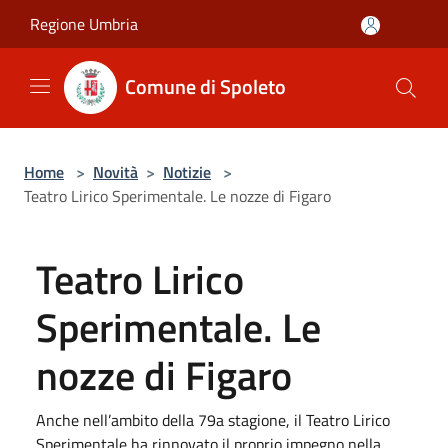
Salta al contenuto principale
Regione Umbria
Comune di Spoleto
Home
>
Novità
>
Notizie
>
Teatro Lirico Sperimentale. Le nozze di Figaro
Teatro Lirico
Sperimentale. Le
nozze di Figaro
Anche nell’ambito della 79a stagione, il Teatro Lirico
Sperimentale ha rinnovato il proprio impegno nella