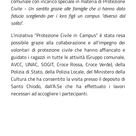
comunale con incarico speciale in materia di Protezione
Civile -
Un sentito grazie alle famiglie che ci hanno dato
fiducia scegliendo per i loro figli un campus “diverso dal
solito
”.
L’iniziativa “Protezione Civile in Campus” è stata re
s
a
possibile
grazie alla collaborazione e all’impegno de
i
volontari di protezione civile che hanno affiancato e
guidato i ragazzi in tutte le attività (Gruppo comunale,
AVCC, UNAC, SOGIT, Croce Rossa, Croce Verde),
del
la
Polizia di Stato,
della Polizia Locale, de
l Ministero della
Cultura che ha consentito la visita presso il deposito di
Santo Chiodo,
dal
l’A.Se che ha
effettuato i lavori
necessari ad accogliere i partecipanti
.