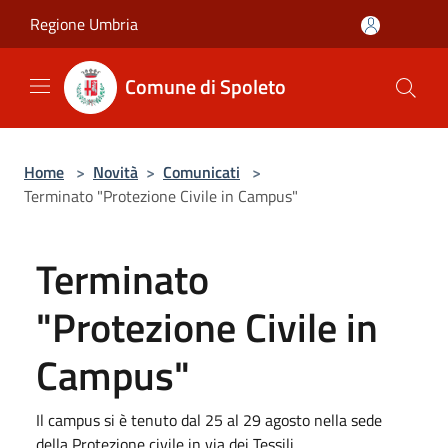
Salta al contenuto principale
Regione Umbria
Comune di Spoleto
Home
>
Novità
>
Comunicati
>
Terminato "Protezione Civile in Campus"
Terminato
"Protezione Civile in
Campus"
Il campus si è tenuto dal 25 al 29 agosto nella sede
della Protezione civile in via dei Tessili