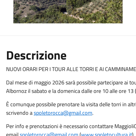
Descrizione
NUOVI
ORA
RI PER I TOUR ALLE TORRI E AI CAMMINA
Dal mese di maggio 2026 sarà possibile partecipare ai tou
Albornoz il sabato e la domenica dalle
ore
10 alle
ore
13
È
comunque
possibile prenotare la
v
isita delle
t
orri in alt
scrivendo a
spoletorocca@gmail.com
.
Per i
nfo e
p
renotazioni
è necessario contattare
Maggioli
email
spoletorocca@gmail.com
(
www.spoletocultura.it
).