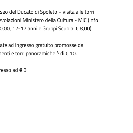
seo del Ducato di Spoleto + visita alle torri
evolazioni
Ministero della Cultura -
MiC (
info
10,00,
12-17 anni e Gruppi Scuola: € 8,00
)
nate ad ingresso gratuito promosse dal
enti e
t
orri panoramiche è di € 10.
gresso
ad
€ 8.