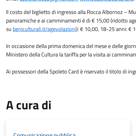
Il costo del biglietto di ingresso alla Rocca Albornoz – Mu
panoramiche e ai camminamenti è di
€ 15,00
(ridotto
ag
su
beniculturali.it/agevolazioni
): € 10,00, 18-25 anni: € 
In occasione della prima domenica del mese e delle gior
Ministero della Cultura la tariffa per la visita ai
c
amminam
A
i possessori della Spoleto Card è riservato il titolo di in
A cura di
Comunicazione pubblica