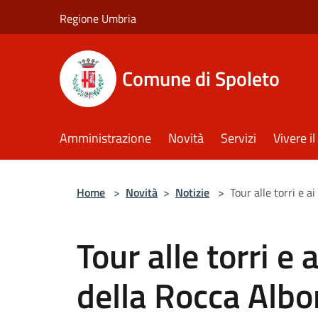
Salta al contenuto principale
Regione Umbria
Comune di Spoleto
Amministrazione
Novità
Servizi
Vivere 
Home
>
Novità
>
Notizie
>
Tour alle torri e 
Tour alle torri 
della Rocca Albo