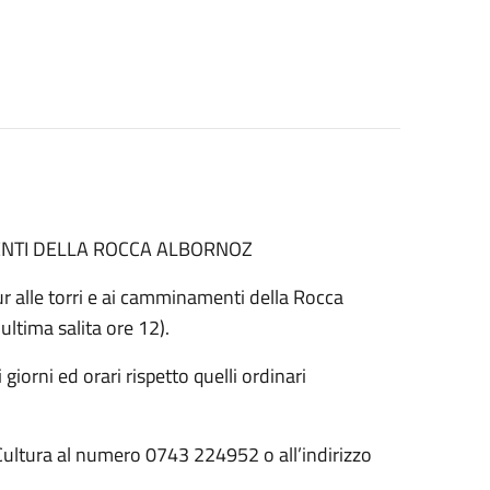
MENTI DELLA ROCCA ALBORNOZ
r alle torri e ai camminamenti della Rocca
(u
ltima salita ore 12
).
ri giorni ed orari rispetto quelli ordinari
Cultura
al numero
0743 224952
o all’indirizzo