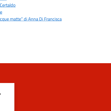
 Certaldo
le
 acque matte” di Anna Di Francisca
?