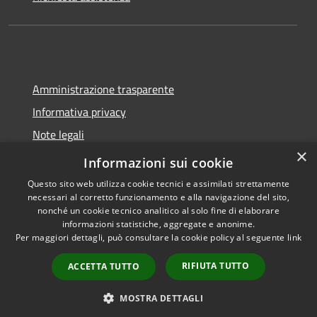
Amministrazione trasparente
Informativa privacy
Note legali
×
Dichiarazione di accessibilità
Informazioni sui cookie
Questo sito web utilizza cookie tecnici e assimilati strettamente
necessari al corretto funzionamento e alla navigazione del sito,
nonché un cookie tecnico analitico al solo fine di elaborare
informazioni statistiche, aggregate e anonime.
RSS
Copyright © 2026 • Comune di
Per maggiori dettagli, può consultare la cookie policy al seguente
link
Accessibilità
Spoleto • Powered by
Privacy
Municipium
Accesso
•
RIFIUTA TUTTO
ACCETTA TUTTO
Cookie
redazione
Mappa del sito
MOSTRA DETTAGLI