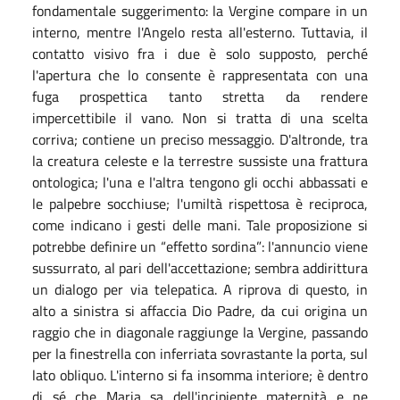
fondamentale suggerimento: la Vergine compare in un
interno, mentre l'Angelo resta all'esterno. Tuttavia, il
contatto visivo fra i due è solo supposto, perché
l'apertura che lo consente è rappresentata con una
fuga prospettica tanto stretta da rendere
impercettibile il vano. Non si tratta di una scelta
corriva; contiene un preciso messaggio. D'altronde, tra
la creatura celeste e la terrestre sussiste una frattura
ontologica; l'una e l'altra tengono gli occhi abbassati e
le palpebre socchiuse; l'umiltà rispettosa è reciproca,
come indicano i gesti delle mani. Tale proposizione si
potrebbe definire un “effetto sordina”: l'annuncio viene
sussurrato, al pari dell'accettazione; sembra addirittura
un dialogo per via telepatica. A riprova di questo, in
alto a sinistra si affaccia Dio Padre, da cui origina un
raggio che in diagonale raggiunge la Vergine, passando
per la finestrella con inferriata sovrastante la porta, sul
lato obliquo. L'interno si fa insomma interiore; è dentro
di sé che Maria sa dell'incipiente maternità e ne