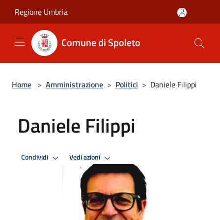
Salta al contenuto principale
Regione Umbria
Comune di Spoleto
Home
>
Amministrazione
>
Politici
>
Daniele Filippi
Daniele Filippi
Condividi
Vedi azioni