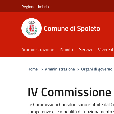
Salta al contenuto principale
Regione Umbria
Comune di Spoleto
Amministrazione
Novità
Servizi
Vivere 
Home
>
Amministrazione
>
Organi di governo
IV Commissione 
Le Commissioni Consiliari sono istituite dal 
competenze e le modalità di funzionamento s