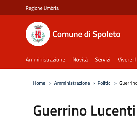
Salta al contenuto principale
Regione Umbria
Comune di Spoleto
Amministrazione
Novità
Servizi
Vivere 
Home
>
Amministrazione
>
Politici
>
Guerrino
Guerrino Lucenti