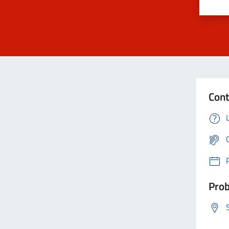
Cont
Prob