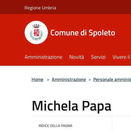
Salta al contenuto principale
Regione Umbria
Comune di Spoleto
Amministrazione
Novità
Servizi
Vivere 
Home
>
Amministrazione
>
Personale amminis
Michela Papa
INDICE DELLA PAGINA