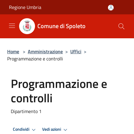
Salta al contenuto principale
Regione Umbria
Comune di Spoleto
Home
>
Amministrazione
>
Uffici
>
Programmazione e controlli
Programmazione e
controlli
Dipartimento 1
Condividi
Vedi azioni