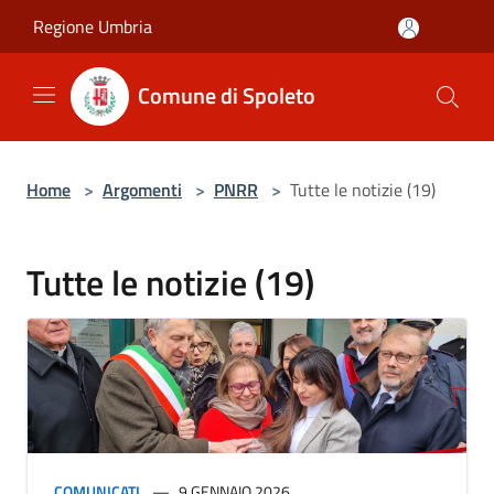
Salta al contenuto principale
Regione Umbria
Comune di Spoleto
Home
>
Argomenti
>
PNRR
>
Tutte le notizie (19)
Tutte le notizie (19)
COMUNICATI
9 GENNAIO 2026